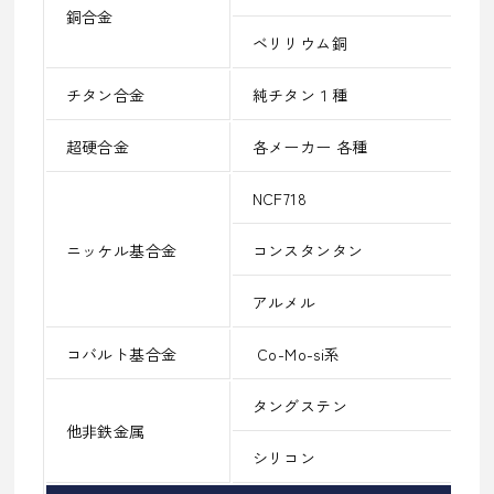
銅合金
ベリリウム銅
チタン合金
純チタン１種
超硬合金
各メーカー 各種
NCF718
ニッケル基合金
コンスタンタン
アルメル
コバルト基合金
Co-Mo-si系
タングステン
他非鉄金属
シリコン