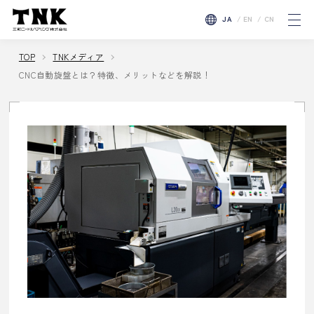
三和ニードル・ベアリング株式会社
JA
EN
CN
t
o
g
g
TOP
TNKメディア
l
CNC自動旋盤とは？特徴、メリットなどを解説！
e
n
a
v
i
g
a
t
i
o
n