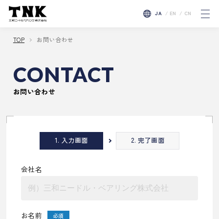
三和ニードル・ベアリング株式会社
JA
EN
CN
t
o
g
g
TOP
お問い合わせ
l
e
n
CONTACT
a
v
i
g
お問い合わせ
a
t
i
o
n
1. 入力画面
2. 完了画面
会社名
お名前
必須